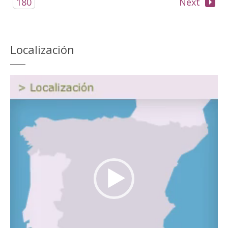
180
Next
Localización
Reproductor
de
vídeo