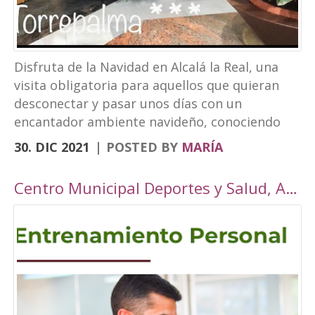
Disfruta de la Navidad en Alcalá la Real, una
visita obligatoria para aquellos que quieran
desconectar y pasar unos días con un
encantador ambiente navideño, conociendo
los rincones tan bonitos que ofrece nuestra
30. DIC 2021
POSTED BY
MARÍA
localidad. Este año, Alcalá la Real oferta todo
tipo de actividades para todos los públicos
Centro Municipal Deportes y Salud, Alcalá la Real
con una cuidada ambientación navideña. El
Paseo de los Álamos y la Plaza del
Ayuntamiento pasarán ser un parque navideño
donde se colocará un tobogán de hielo
artificial y un tiovivo, acompañados de un
alumbrado navideño digno de la hermosura de
nuestra localidad junto a puestos de castañas,