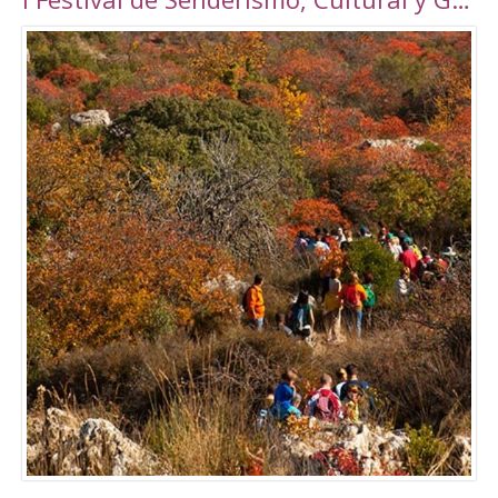
Torrepalma ***, con unas novedosas y amplias
instalaciones inauguradas en 2010, con una
superficie total de 6889 m2. Amplio abanico
de actividades tanto libres como dirigidas.
Tarifas Las tarifas para entradas individuales y
de forma puntual tienen un importe de
5,00€. También existe la posibilidad de
adquirir un Bono de 10 usos (válido durante 90
días) a un precio de 40,00€. Tanto el ticket
como el Bono son de uso personal e
intransferible. Con acceso durante todo el día
en los horarios abajo indicados. El precio de la
entrada a la piscina para un adulto es de 3,50€.
Para consultar el resto de precios y horarios
sigan este enlace:
http://alcalalarealesdeporte.com/tarifas/
Piscina Este centro cuenta, además de con el