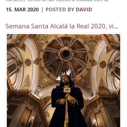
vanguardia y su realidad actual de ciudad
15. MAR 2020
POSTED BY
DAVID
moderna. Fortaleza Abacial y pueblo nuevo.
Cerro y llano», un contraste con el que
Semana Santa Alcalá la Real 2020, viaje por Andalucía
«convivimos siendo además tierra de frontera
y que hemos querido plasmar en esta marca
tan poderosa». A través de cuatro elementos y
cuatro colores el logo destaca cultura,
patrimonio, entorno natural y experiencias. El
símbolo amarillo, que recuerda a un ojo,
engloba toda la cultura y singularidades de la
ciudad. El naranja, que representa la silueta de
una atalaya, se destina al patrimonio e
historia. El verde, por su parte, que dibuja una
hoja, es el elemento que identificará todo el
mundo rural y natural del municipio, junto con
el turismo activo. Por último, el tono magenta
simboliza un sendero abierto y se centra en el