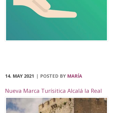
Consolación, la Angustias, San Antón, San Juan
o el yacimiento de Domus Herculana, entre
otros. Incorpora la visita y entrada a la
Fortaleza de la Mota, con su Iglesia Abacial,
Torre del Homenaje, de la cárcel, plaza Alta,
casa de Cabildo, Ciudad Oculta… En
el apartado de senderismo, están previstas
rutas por los senderos homologados de
Zumaques (SL-253), que discurre por antiguos
caminos y veredas que unen Alcalá la Real con
sus […]
14. MAY 2021
POSTED BY
MARÍA
Nueva Marca Turísitica Alcalá la Real