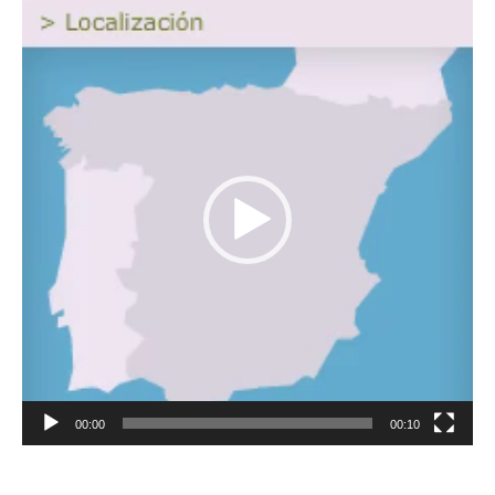
Reproductor
de
vídeo
00:00
00:10