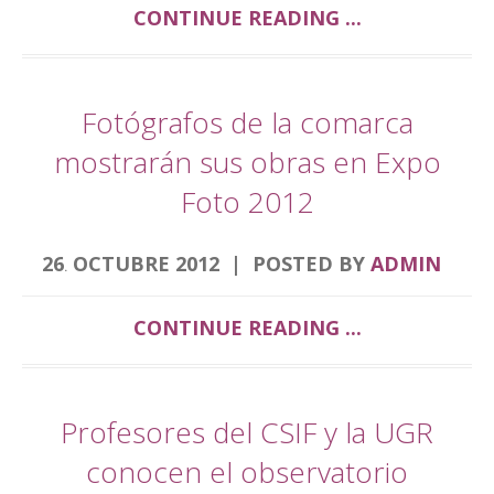
Interés Turístico Andaluz en 1999 y es cuna de
CONTINUE READING ...
los maestros imagineros Pablo de Rojas y Juan
Martínez Montañes. Itinerario Semana Santa
Alcalá la Real 2020 Continuamos viajando a la
Fotógrafos de la comarca
provincia de Córdoba para visitar la Semana
mostrarán sus obras en Expo
Santa de Almedinilla y Priego de Córdoba
Desde Alcalá la Real, a tan sólo 20 minutos de
Foto 2012
nuestro hotel podrás disfrutar de la Semana
Santa de Almedinilla. Semana Santa de Priego
26
OCTUBRE
2012
POSTED BY
ADMIN
.
de Córdoba A tan sólo 30 minutos e nuestro
hotel puedes disfrutar de otro de los pueblos
CONTINUE READING ...
de Córdoba en Semana Santa. Si deseas
conocer en detalle sus procesiones te dejamos
este enlace. […]
Profesores del CSIF y la UGR
conocen el observatorio