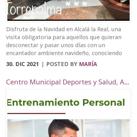
Disfruta de la Navidad en Alcalá la Real, una
visita obligatoria para aquellos que quieran
desconectar y pasar unos días con un
encantador ambiente navideño, conociendo
los rincones tan bonitos que ofrece nuestra
30. DIC 2021
POSTED BY
MARÍA
localidad. Este año, Alcalá la Real oferta todo
tipo de actividades para todos los públicos
Centro Municipal Deportes y Salud, Alcalá la Real
con una cuidada ambientación navideña. El
Paseo de los Álamos y la Plaza del
Ayuntamiento pasarán ser un parque navideño
donde se colocará un tobogán de hielo
artificial y un tiovivo, acompañados de un
alumbrado navideño digno de la hermosura de
nuestra localidad junto a puestos de castañas,