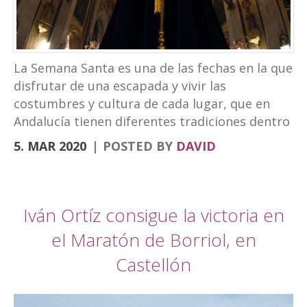
turismo experiencial, unido al ocio y los
eventos. La marca puede verse en las
banderolas que el Ayuntamiento ha instalado
en la fachada de Palacio Abacial y el entorno de
La Semana Santa es una de las fechas en la que
Capuchinos, en el Paseo de los Álamos. El
disfrutar de una escapada y vivir las
cartel de la Semana […]
costumbres y cultura de cada lugar, que en
Andalucía tienen diferentes tradiciones dentro
de la Semana Santa. Desde el Hotel
5. MAR 2020
POSTED BY
DAVID
Torrepalma te traemos una escapad diferente.
Para descubrir la Semana Santa de diferentes
ciudades que por nuestra localización puedes
hacer en viajes cortos. Semana Santa Alcalá la
Iván Ortíz consigue la victoria en
Real, roadtrip Córdoba, Granada y Jaén
el Maratón de Borriol, en
Comenzamos por la Semana Santa de Alcalá la
Castellón
Real donde se encuentra nuestro hotel.
Nuestra Semana de pasión es única sin duda
alguna por muchos aspectos, fue declarada de