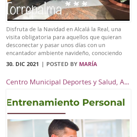
Disfruta de la Navidad en Alcalá la Real, una
visita obligatoria para aquellos que quieran
desconectar y pasar unos días con un
encantador ambiente navideño, conociendo
los rincones tan bonitos que ofrece nuestra
30. DIC 2021
POSTED BY
MARÍA
localidad. Este año, Alcalá la Real oferta todo
tipo de actividades para todos los públicos
Centro Municipal Deportes y Salud, Alcalá la Real
con una cuidada ambientación navideña. El
Paseo de los Álamos y la Plaza del
Ayuntamiento pasarán ser un parque navideño
donde se colocará un tobogán de hielo
artificial y un tiovivo, acompañados de un
alumbrado navideño digno de la hermosura de
nuestra localidad junto a puestos de castañas,