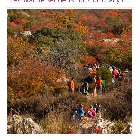
Torrepalma ***, con unas novedosas y amplias
instalaciones inauguradas en 2010, con una
superficie total de 6889 m2. Amplio abanico
de actividades tanto libres como dirigidas.
Tarifas Las tarifas para entradas individuales y
de forma puntual tienen un importe de
5,00€. También existe la posibilidad de
adquirir un Bono de 10 usos (válido durante 90
días) a un precio de 40,00€. Tanto el ticket
como el Bono son de uso personal e
intransferible. Con acceso durante todo el día
en los horarios abajo indicados. El precio de la
entrada a la piscina para un adulto es de 3,50€.
Para consultar el resto de precios y horarios
sigan este enlace:
http://alcalalarealesdeporte.com/tarifas/
Piscina Este centro cuenta, además de con el