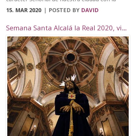
vanguardia y su realidad actual de ciudad
15. MAR 2020
POSTED BY
DAVID
moderna. Fortaleza Abacial y pueblo nuevo.
Cerro y llano», un contraste con el que
Semana Santa Alcalá la Real 2020, viaje por Andalucía
«convivimos siendo además tierra de frontera
y que hemos querido plasmar en esta marca
tan poderosa». A través de cuatro elementos y
cuatro colores el logo destaca cultura,
patrimonio, entorno natural y experiencias. El
símbolo amarillo, que recuerda a un ojo,
engloba toda la cultura y singularidades de la
ciudad. El naranja, que representa la silueta de
una atalaya, se destina al patrimonio e
historia. El verde, por su parte, que dibuja una
hoja, es el elemento que identificará todo el
mundo rural y natural del municipio, junto con
el turismo activo. Por último, el tono magenta
simboliza un sendero abierto y se centra en el