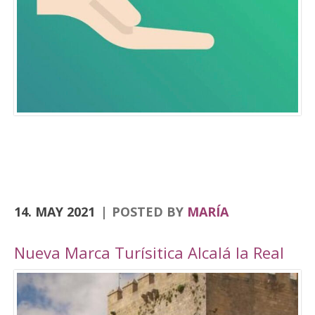
Consolación, la Angustias, San Antón, San Juan
o el yacimiento de Domus Herculana, entre
otros. Incorpora la visita y entrada a la
Fortaleza de la Mota, con su Iglesia Abacial,
Torre del Homenaje, de la cárcel, plaza Alta,
casa de Cabildo, Ciudad Oculta… En
el apartado de senderismo, están previstas
rutas por los senderos homologados de
Zumaques (SL-253), que discurre por antiguos
caminos y veredas que unen Alcalá la Real con
sus […]
14. MAY 2021
POSTED BY
MARÍA
Nueva Marca Turísitica Alcalá la Real