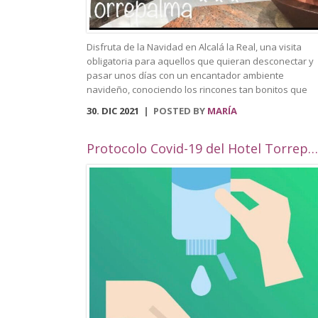
Disfruta de la Navidad en Alcalá la Real, una visita
obligatoria para aquellos que quieran desconectar y
pasar unos días con un encantador ambiente
navideño, conociendo los rincones tan bonitos que
ofrece nuestra localidad. Este año, Alcalá la Real
30. DIC 2021
POSTED BY
MARÍA
oferta todo tipo de actividades para todos los público
con una cuidada ambientación navideña. El Paseo de
los Álamos y la Plaza del Ayuntamiento pasarán ser 
Protocolo Covid-19 del Hotel Torrepalma***
parque navideño donde se colocará un tobogán de
hielo artificial y un tiovivo, acompañados de un
alumbrado navideño digno de la hermosura de
nuestra localidad junto a puestos de castañas,
buñuelos y algodón dulce. Además, en el Compás de
Consolación albergará un elemento gigante en 3D qu
reforzará la bonita iluminación ya mencionada. Podr
perderte por nuestras calles decoradas, que contará
con numerosas fachadas con ambientación navideña
por la celebración de un concurso de fachadas y
escaparates. Volverá el Rey Virtual, del 26 de
diciembre al 4 de enero, y el encantador belén