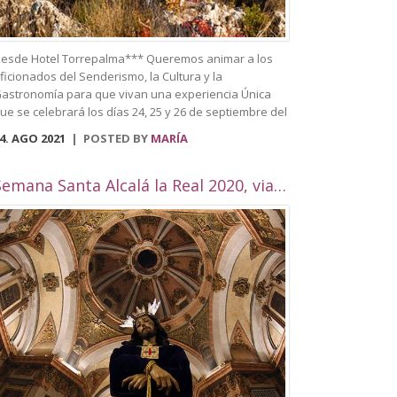
esde Hotel Torrepalma*** Queremos animar a los
ficionados del Senderismo, la Cultura y la
astronomía para que vivan una experiencia Única
ue se celebrará los días 24, 25 y 26 de septiembre del
021. Se trata del primer Festival de
4. AGO 2021
POSTED BY
MARÍA
enderismo celebrado en Alcalá la Real, que trata de
nir todas estas actividades en una sola. Entre
lgunas de las actividades que se llevarán a cabo
Semana Santa Alcalá la Real 2020, viaje por Andalucía
ueden visitar el casco histórico de la ciudad,
aciendo un recorrido y destacando los edificios más
mblemáticos como puede ser el Palacio Abacial, el
useo histórico, Biblioteca Municipal, situada en el
ntiguo convento de Capuchinos, la plaza Pablo de
ojas, la Plaza arcipreste de Hita, el Pilar de los
lamos, la Plaza de la Mora, el Palacete de la
ilandera, la Iglesias como Consolación, la Angustias,
an Antón, San Juan o el yacimiento de
omus Herculana, entre otros. Incorpora la visita y
ntrada a la Fortaleza de la Mota, con su Iglesia
bacial, Torre del Homenaje, de la cárcel, plaza Alta,