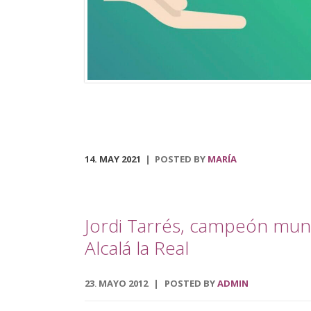
municipal, que podrá ser visitado en el centro social
polivalente La Tejuela. Regresa también el Tren de
Navidad, disponible desde el 3 de diciembre hasta el 
de enero. Dicha actividad recorrerá las principales
calles del pueblo, acondicionado para disfrutar […]
14. MAY 2021
POSTED BY
MARÍA
Jordi Tarrés, campeón mundi
Alcalá la Real
23
MAYO
2012
POSTED BY
ADMIN
.