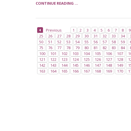
CONTINUE READING ...
Previous
1
2
3
4
5
6
7
8
9
25
26
27
28
29
30
31
32
33
34
50
51
52
53
54
55
56
57
58
59
75
76
77
78
79
80
81
82
83
84
100
101
102
103
104
105
106
107
1
121
122
123
124
125
126
127
128
1
142
143
144
145
146
147
148
149
1
163
164
165
166
167
168
169
170
1