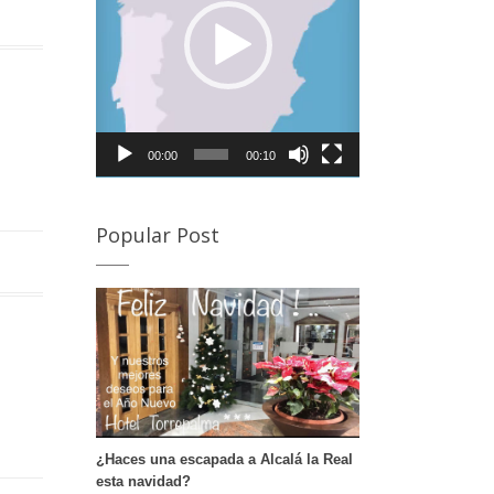
rovincia de Córdoba para visitar la Semana Santa de
lmedinilla y Priego de Córdoba Desde Alcalá la Real, a
an sólo 20 minutos de nuestro hotel podrás disfrutar
e la Semana Santa de Almedinilla. Semana Santa de
riego de Córdoba A tan sólo 30 minutos e nuestro
otel puedes disfrutar de otro de los pueblos de
órdoba en Semana Santa. Si deseas conocer en
00:00
00:10
etalle sus procesiones te dejamos este enlace. […]
Popular Post
¿Haces una escapada a Alcalá la Real
esta navidad?