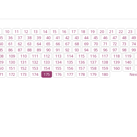
10
11
12
13
14
15
16
17
18
19
20
21
22
23
35
36
37
38
39
40
41
42
43
44
45
46
47
48
49
60
61
62
63
64
65
66
67
68
69
70
71
72
73
74
85
86
87
88
89
90
91
92
93
94
95
96
97
98
99
08
109
110
111
112
113
114
115
116
117
118
119
29
130
131
132
133
134
135
136
137
138
139
140
50
151
152
153
154
155
156
157
158
159
160
161
71
172
173
174
175
176
177
178
179
180
Nex