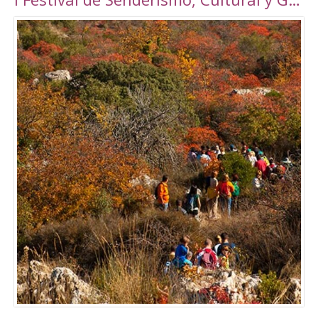
Torrepalma ***, con unas novedosas y amplias
instalaciones inauguradas en 2010, con una
superficie total de 6889 m2. Amplio abanico
de actividades tanto libres como dirigidas.
Tarifas Las tarifas para entradas individuales y
de forma puntual tienen un importe de
5,00€. También existe la posibilidad de
adquirir un Bono de 10 usos (válido durante 90
días) a un precio de 40,00€. Tanto el ticket
como el Bono son de uso personal e
intransferible. Con acceso durante todo el día
en los horarios abajo indicados. El precio de la
entrada a la piscina para un adulto es de 3,50€.
Para consultar el resto de precios y horarios
sigan este enlace:
http://alcalalarealesdeporte.com/tarifas/
Piscina Este centro cuenta, además de con el