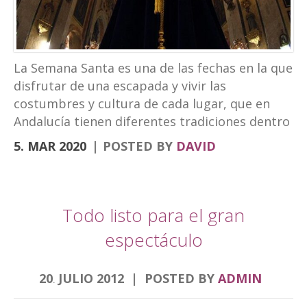
turismo experiencial, unido al ocio y los
eventos. La marca puede verse en las
banderolas que el Ayuntamiento ha instalado
en la fachada de Palacio Abacial y el entorno de
La Semana Santa es una de las fechas en la que
Capuchinos, en el Paseo de los Álamos. El
disfrutar de una escapada y vivir las
cartel de la Semana […]
costumbres y cultura de cada lugar, que en
Andalucía tienen diferentes tradiciones dentro
de la Semana Santa. Desde el Hotel
5. MAR 2020
POSTED BY
DAVID
Torrepalma te traemos una escapad diferente.
Para descubrir la Semana Santa de diferentes
ciudades que por nuestra localización puedes
hacer en viajes cortos. Semana Santa Alcalá la
Todo listo para el gran
Real, roadtrip Córdoba, Granada y Jaén
espectáculo
Comenzamos por la Semana Santa de Alcalá la
Real donde se encuentra nuestro hotel.
20
JULIO
2012
POSTED BY
ADMIN
Nuestra Semana de pasión es única sin duda
.
alguna por muchos aspectos, fue declarada de