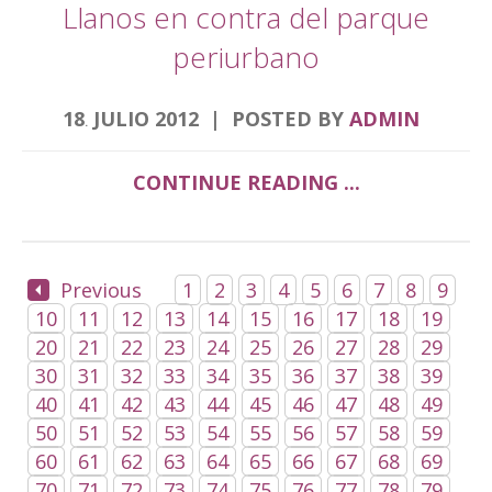
Llanos en contra del parque
periurbano
18
JULIO
2012
POSTED BY
ADMIN
.
CONTINUE READING ...
Previous
1
2
3
4
5
6
7
8
9
10
11
12
13
14
15
16
17
18
19
20
21
22
23
24
25
26
27
28
29
30
31
32
33
34
35
36
37
38
39
40
41
42
43
44
45
46
47
48
49
50
51
52
53
54
55
56
57
58
59
60
61
62
63
64
65
66
67
68
69
70
71
72
73
74
75
76
77
78
79