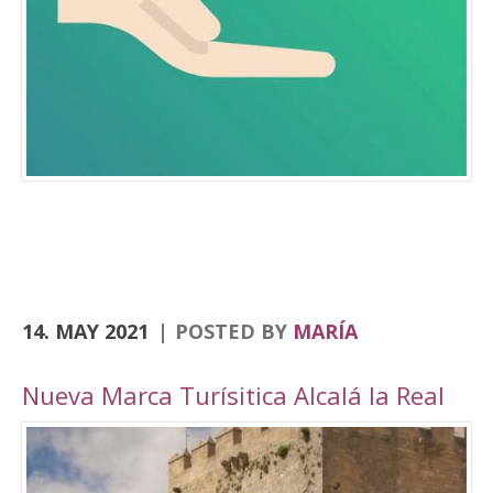
Consolación, la Angustias, San Antón, San Juan
o el yacimiento de Domus Herculana, entre
otros. Incorpora la visita y entrada a la
Fortaleza de la Mota, con su Iglesia Abacial,
Torre del Homenaje, de la cárcel, plaza Alta,
casa de Cabildo, Ciudad Oculta… En
el apartado de senderismo, están previstas
rutas por los senderos homologados de
Zumaques (SL-253), que discurre por antiguos
caminos y veredas que unen Alcalá la Real con
sus […]
14. MAY 2021
POSTED BY
MARÍA
Nueva Marca Turísitica Alcalá la Real