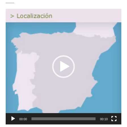
Reproductor
de
vídeo
00:00
00:10