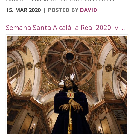
vanguardia y su realidad actual de ciudad
15. MAR 2020
POSTED BY
DAVID
moderna. Fortaleza Abacial y pueblo nuevo.
Cerro y llano», un contraste con el que
Semana Santa Alcalá la Real 2020, viaje por Andalucía
«convivimos siendo además tierra de frontera
y que hemos querido plasmar en esta marca
tan poderosa». A través de cuatro elementos y
cuatro colores el logo destaca cultura,
patrimonio, entorno natural y experiencias. El
símbolo amarillo, que recuerda a un ojo,
engloba toda la cultura y singularidades de la
ciudad. El naranja, que representa la silueta de
una atalaya, se destina al patrimonio e
historia. El verde, por su parte, que dibuja una
hoja, es el elemento que identificará todo el
mundo rural y natural del municipio, junto con
el turismo activo. Por último, el tono magenta
simboliza un sendero abierto y se centra en el